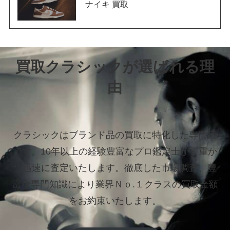
ナイキ 買取
買取クラシックが選ばれる理
由
クラシックはブランド品の買取に特化した専門店
です。
10年以上の経験豊富なプロ鑑定士が丁重か
つ迅速に査定いたします。
徹底した市場調査、豊
富な専門知識により業界Ｎｏ.１クラスの買取金額
をお約束いたします。