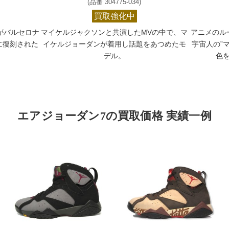
(品番 304775-034)
買取強化中
がバルセロナ
マイケルジャクソンと共演したMVの中で、マ
アニメのル
に復刻された
イケルジョーダンが着用し話題をあつめたモ
宇宙人の”
。
デル。
色
エアジョーダン7の買取価格 実績一例