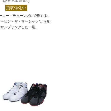
(品番 304775-029)
買取強化中
ーニー・テューンズに登場する、
マービン・ザ・マーシャン”から配
をサンプリングした一足。