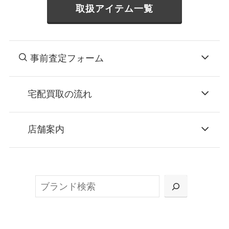
取扱アイテム一覧
事前査定フォーム
宅配買取の流れ
STEP
お申込み
店舗案内
無料で梱包ダンボールをお届けする「宅配キ
ット申込」、
検
または梱包材不要の「集荷申込」からお選び
索
いただけます。