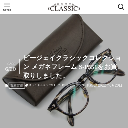
MENU
ビージェイクラシックコレクショ
2022
ン メガネフレーム S-P551をお買
6/20
取りしました。
2022年6月20日
BJ CLASSIC COLLECTION
サングラス
眼鏡
買取実績