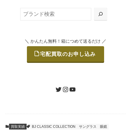
ット申込」、
検
または梱包材不要の「集荷申込」からお選び
索
いただけます。
＼
／
かんたん無料！箱につめて送るだけ
宅配買取のお申し込み
STEP
ご発送
箱に売りたいお品をつめて、送るだけで簡単
にご利用いただけます。
ツイッター
インスタグラム
ユーチューブ
送料は無料です。
STEP
査定結果のご承認 / 入金
買取実績
BJ CLASSIC COLLECTION
サングラス
眼鏡