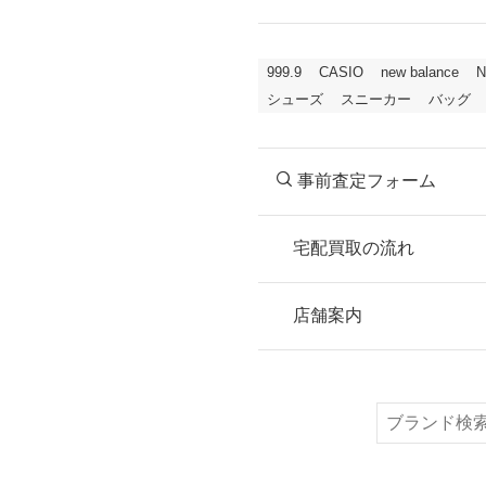
999.9
CASIO
new balance
N
シューズ
スニーカー
バッグ
事前査定フォーム
宅配買取の流れ
STEP
お申込み
店舗案内
無料で梱包ダンボ
または梱包材不要
検
索