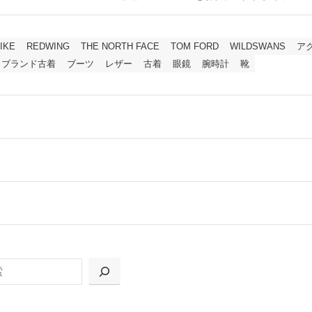
IKE
REDWING
THE NORTH FACE
TOM FORD
WILDSWANS
ア
ブランド古着
ブーツ
レザー
古着
眼鏡
腕時計
靴
ールをお届けする「宅配キット申込」、
の「集荷申込」からお選びいただけます。