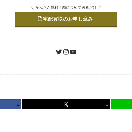
＼
／
かんたん無料！箱につめて送るだけ
宅配買取のお申し込み
をつめて、送るだけで簡単にご利用いただけます。
ツイッター
インスタグラム
ユーチューブ
認 / 入金
地図を見る
たします。買取金額にご納得いただければ、最短即日の入金が
から可能、返送料も無料です。（すべて弊社が負担いたします
かんたん無料！箱につめて送るだけ
宅配買取のお申し込み