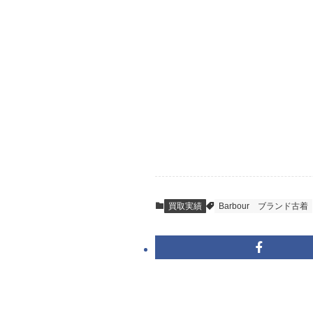
STEP
ご発送
箱に売りたいお品
送料は無料です。
STEP
査定結果のご承
到着即日に査定い
買取実績
Barbour
ブランド古着
キャンセルも1点