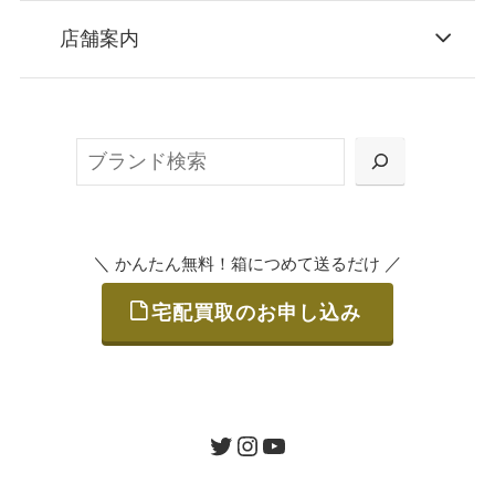
STEP
お申込み
店舗案内
無料で梱包ダンボールをお届けする「宅配キ
ット申込」、
検
または梱包材不要の「集荷申込」からお選び
索
いただけます。
＼
／
かんたん無料！箱につめて送るだけ
宅配買取のお申し込み
STEP
ご発送
箱に売りたいお品をつめて、送るだけで簡単
にご利用いただけます。
ツイッター
インスタグラム
ユーチューブ
送料は無料です。