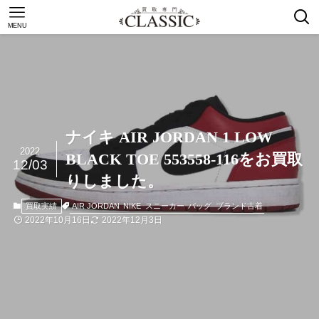
MENU
ナイキ AIR JORDAN 1 LOW
2022
BLACK TOE 553558-116をお買取
12/03
りしました。
AIR JORDAN
NIKE
スニーカー
バッグ
ブランド古着
買取実績
2022年10月16日
2022年12月3日