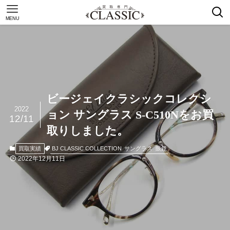
MENU
ビージェイクラシックコレクシ
2022
ョン サングラス S-C510Nをお買
12/11
取りしました。
BJ CLASSIC COLLECTION
サングラス
眼鏡
買取実績
2022年12月11日