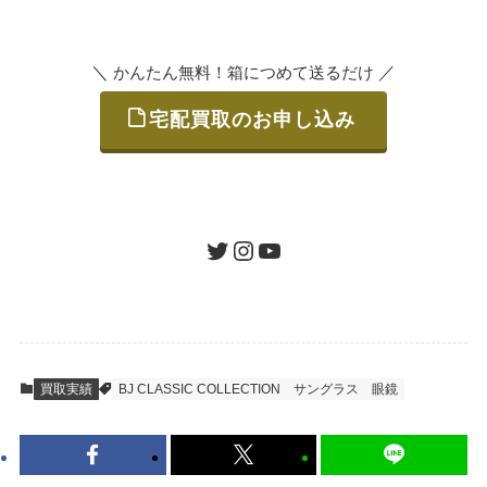
いただけます。
＼
／
かんたん無料！箱につめて送るだけ
宅配買取のお申し込み
STEP
ご発送
箱に売りたいお品をつめて、送るだけで簡単
にご利用いただけます。
ツイッター
インスタグラム
ユーチューブ
送料は無料です。
STEP
査定結果のご承認 / 入金
買取実績
BJ CLASSIC COLLECTION
サングラス
眼鏡
地図を見る
到着即日に査定いたします。買取金額にご納
得いただければ、最短即日の入金が可能で