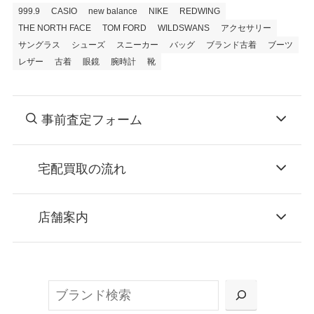
999.9
CASIO
new balance
NIKE
REDWING
THE NORTH FACE
TOM FORD
WILDSWANS
アクセサリー
サングラス
シューズ
スニーカー
バッグ
ブランド古着
ブーツ
レザー
古着
眼鏡
腕時計
靴
事前査定フォーム
宅配買取の流れ
STEP
お申込み
店舗案内
無料で梱包ダンボールをお届けする「宅配キ
ット申込」、
検
または梱包材不要の「集荷申込」からお選び
索