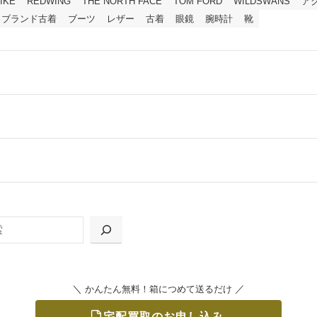
IKE
REDWING
THE NORTH FACE
TOM FORD
WILDSWANS
ア
ブランド古着
ブーツ
レザー
古着
眼鏡
腕時計
靴
ールをお届けする「宅配キット申込」、
の「集荷申込」からお選びいただけます。
＼
／
かんたん無料！箱につめて送るだけ
宅配買取のお申し込み