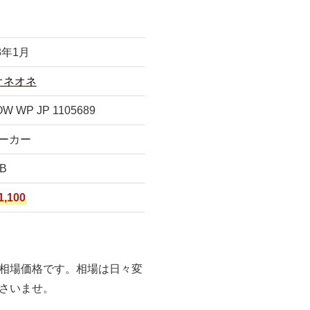
3年1月
オネオネ
OW WP JP 1105689
ーカー
B
1,100
相場価格です。相場は日々変
さいませ。