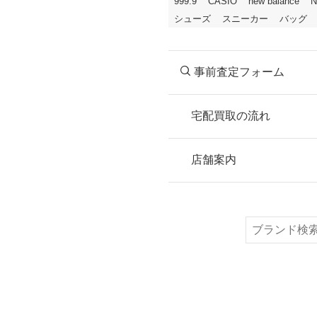
999.9
CASIO
new balance
N
シューズ
スニーカー
バッグ
事前査定フォーム
宅配買取の流れ
STEP
お申込み
店舗案内
無料で梱包ダンボ
または梱包材不要
検
索
STEP
ご発送