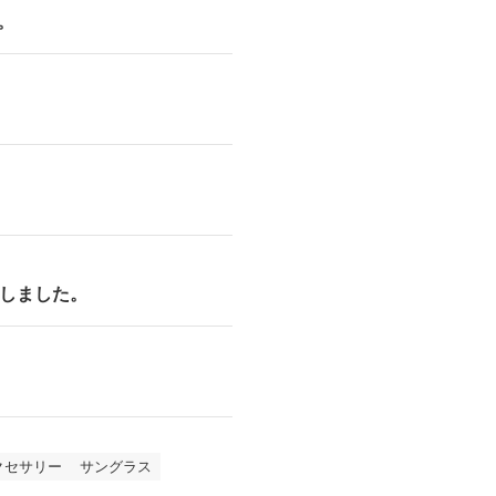
。
りしました。
クセサリー
サングラス