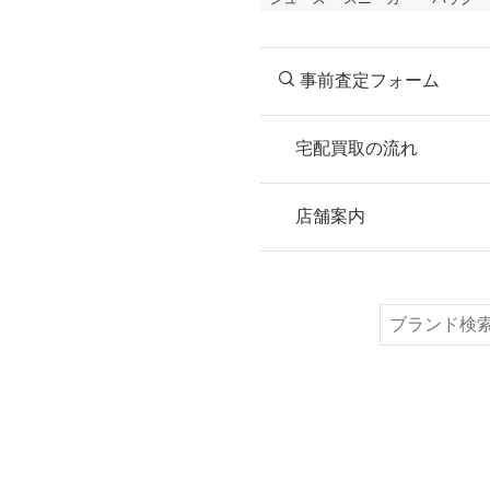
事前査定フォーム
宅配買取の流れ
STEP
お申込み
店舗案内
無料で梱包ダンボ
または梱包材不要
検
索
STEP
ご発送
箱に売りたいお品