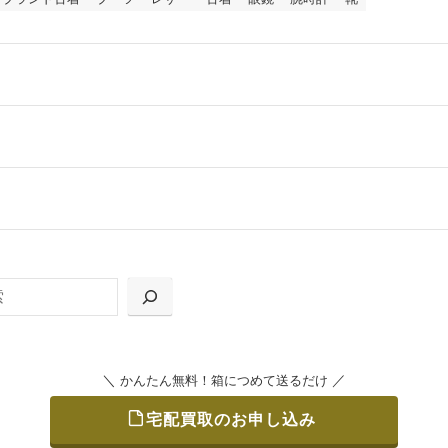
ールをお届けする「宅配キット申込」、
の「集荷申込」からお選びいただけます。
＼
／
かんたん無料！箱につめて送るだけ
宅配買取のお申し込み
をつめて、送るだけで簡単にご利用いただけます。