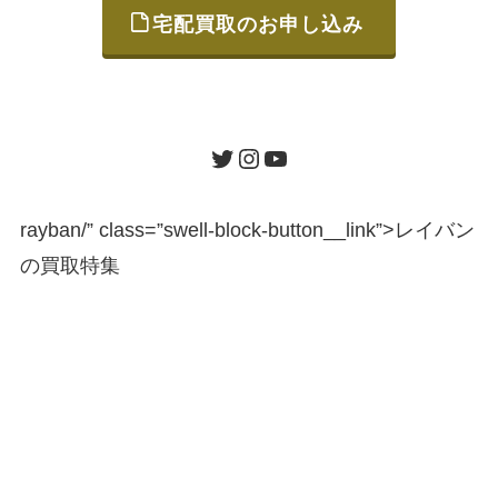
宅配買取のお申し込み
STEP
ご発送
箱に売りたいお品をつめて、送るだけで簡単
にご利用いただけます。
ツイッター
インスタグラム
ユーチューブ
送料は無料です。
rayban/” class=”swell-block-button__link”>
レイバン
の買取特集
STEP
査定結果のご承認 / 入金
地図を見る
到着即日に査定いたします。買取金額にご納
得いただければ、最短即日の入金が可能で
す。
キャンセルも1点から可能、返送料も無料で