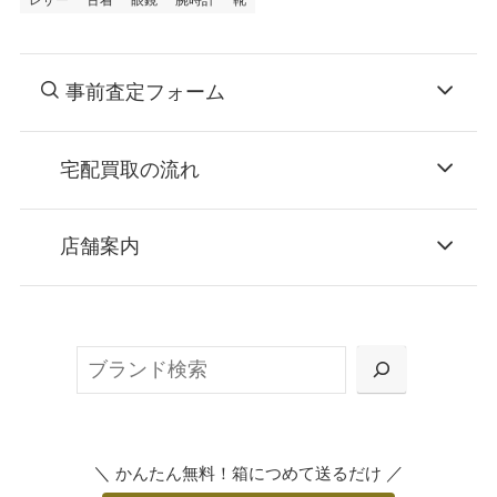
レザー
古着
眼鏡
腕時計
靴
事前査定フォーム
宅配買取の流れ
STEP
お申込み
店舗案内
無料で梱包ダンボールをお届けする「宅配キ
ット申込」、
検
または梱包材不要の「集荷申込」からお選び
索
いただけます。
＼
／
かんたん無料！箱につめて送るだけ