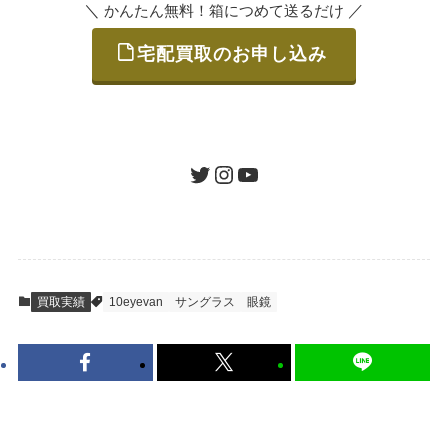
＼
／
かんたん無料！箱につめて送るだけ
宅配買取のお申し込み
STEP
ご発送
箱に売りたいお品をつめて、送るだけで簡単
にご利用いただけます。
ツイッター
インスタグラム
ユーチューブ
送料は無料です。
STEP
査定結果のご承認 / 入金
買取実績
10eyevan
サングラス
眼鏡
地図を見る
到着即日に査定いたします。買取金額にご納
得いただければ、最短即日の入金が可能で
す。