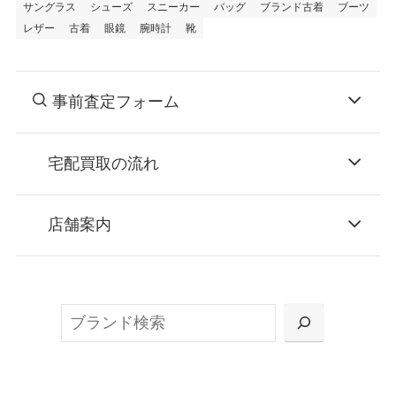
サングラス
シューズ
スニーカー
バッグ
ブランド古着
ブーツ
レザー
古着
眼鏡
腕時計
靴
事前査定フォーム
宅配買取の流れ
STEP
お申込み
店舗案内
無料で梱包ダンボールをお届けする「宅配キ
ット申込」、
検
または梱包材不要の「集荷申込」からお選び
索
いただけます。