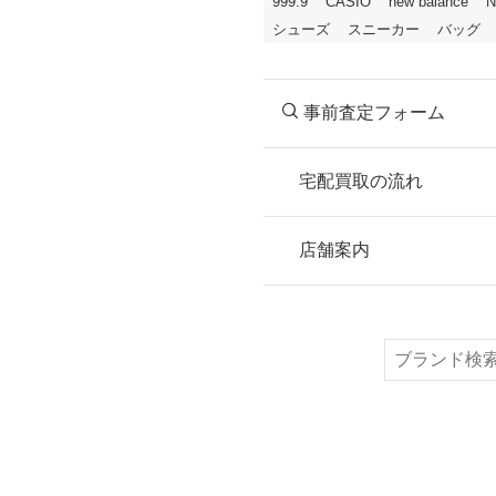
999.9
CASIO
new balance
N
シューズ
スニーカー
バッグ
事前査定フォーム
宅配買取の流れ
STEP
お申込み
店舗案内
無料で梱包ダンボ
または梱包材不要
検
索
STEP
ご発送