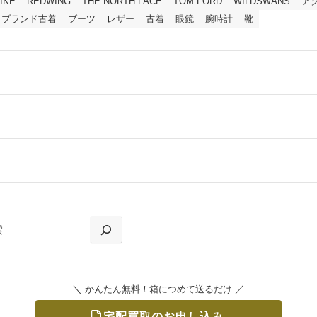
IKE
REDWING
THE NORTH FACE
TOM FORD
WILDSWANS
ア
ブランド古着
ブーツ
レザー
古着
眼鏡
腕時計
靴
ールをお届けする「宅配キット申込」、
の「集荷申込」からお選びいただけます。
＼
／
かんたん無料！箱につめて送るだけ
宅配買取のお申し込み