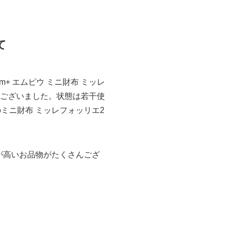
て
 エムピウ ミニ財布 ミッレ
箱付きでございました。状態は若干使
ミニ財布 ミッレフォッリエ2
が高いお品物がたくさんござ