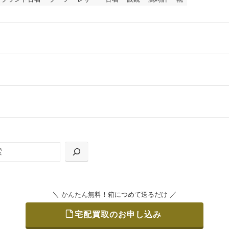
ールをお届けする「宅配キット申込」、
の「集荷申込」からお選びいただけます。
＼
／
かんたん無料！箱につめて送るだけ
宅配買取のお申し込み
をつめて、送るだけで簡単にご利用いただけます。