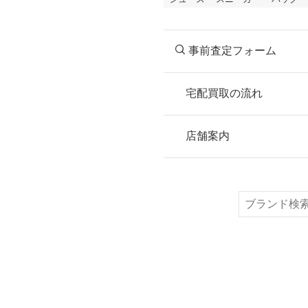
事前査定フォーム
宅配買取の流れ
STEP
お申込み
店舗案内
無料で梱包ダンボ
または梱包材不要
検
索
STEP
ご発送
箱に売りたいお品