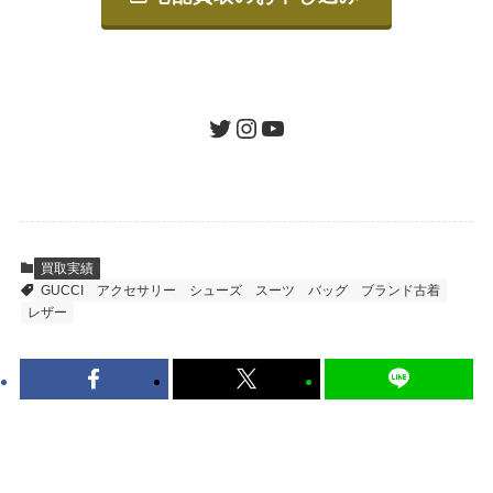
ご発送
箱に売りたいお品をつめて、送るだけで簡単
にご利用いただけます。
ツイッター
インスタグラム
ユーチューブ
送料は無料です。
STEP
査定結果のご承認 / 入金
買取実績
GUCCI
アクセサリー
シューズ
スーツ
バッグ
ブランド古着
地図を見る
レザー
到着即日に査定いたします。買取金額にご納
得いただければ、最短即日の入金が可能で
す。
キャンセルも1点から可能、返送料も無料で
す。（すべて弊社が負担いたします。）