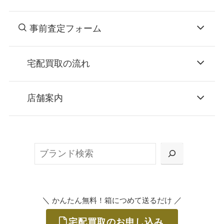
事前査定フォーム
宅配買取の流れ
STEP
お申込み
店舗案内
無料で梱包ダンボールをお届けする「宅配キ
ット申込」、
検
または梱包材不要の「集荷申込」からお選び
索
いただけます。
＼
／
かんたん無料！箱につめて送るだけ
宅配買取のお申し込み
STEP