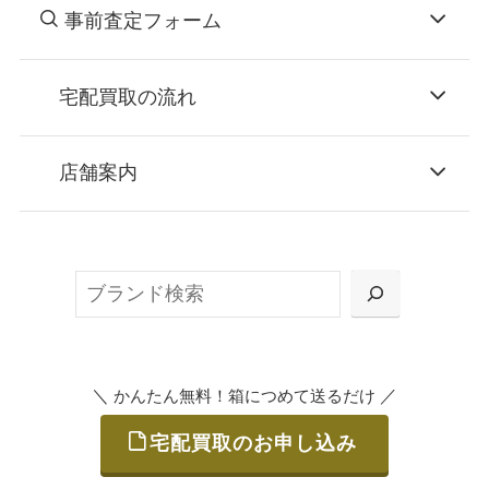
事前査定フォーム
宅配買取の流れ
STEP
お申込み
店舗案内
無料で梱包ダンボールをお届けする「宅配キ
ット申込」、
検
または梱包材不要の「集荷申込」からお選び
索
いただけます。
＼
／
かんたん無料！箱につめて送るだけ
宅配買取のお申し込み
STEP
ご発送