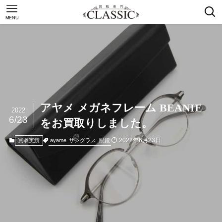
MENU
アヤメ メガネフレーム BEANIE
2022
6/23
をお買取りしました。
2022年6月23日
ayame
サングラス
眼鏡
買取実績