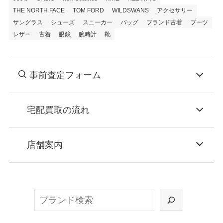
THE NORTH FACE
TOM FORD
WILDSWANS
アクセサリー
サングラス
シューズ
スニーカー
バッグ
ブランド古着
ブーツ
レザー
古着
眼鏡
腕時計
靴
事前査定フォーム
宅配買取の流れ
STEP
お申込み
店舗案内
無料で梱包ダンボールをお届けする「宅配キ
ット申込」、
検
または梱包材不要の「集荷申込」からお選び
索