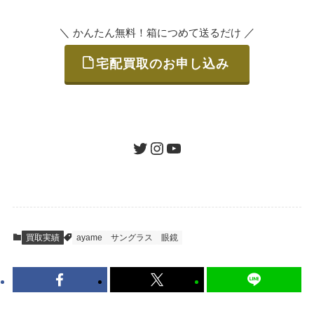
いただけます。
＼
／
かんたん無料！箱につめて送るだけ
宅配買取のお申し込み
STEP
ご発送
箱に売りたいお品をつめて、送るだけで簡単
にご利用いただけます。
ツイッター
インスタグラム
ユーチューブ
送料は無料です。
STEP
査定結果のご承認 / 入金
買取実績
ayame
サングラス
眼鏡
地図を見る
到着即日に査定いたします。買取金額にご納
得いただければ、最短即日の入金が可能で